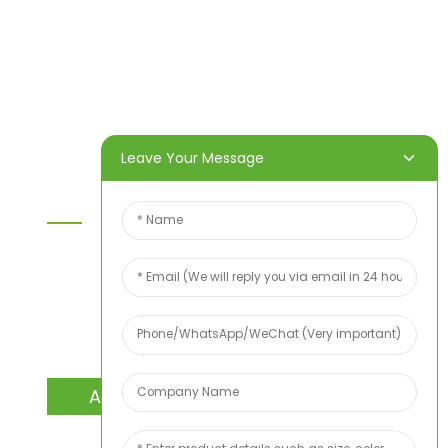
Heim
Produkte
Über uns
Video
Nachricht
Kontaktieren Sie uns
Leave Your Message
Kontaktieren Sie Uns
Wenn Sie Fragen zu unseren Produkten oder
unserer Preisliste haben, hinterlassen Sie uns bitte
Ihre E-Mail-Adresse. Wir werden uns innerhalb von
24 Stunden bei Ihnen melden.
ANFRAGE