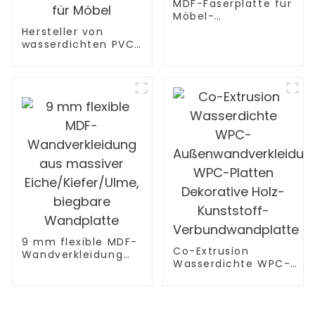
MDF-Faserplatte für
Möbel-
Innendekoration
Hersteller von
wasserdichten PVC-
Schaumplatten mit
hoher Dichte für
Möbel
9 mm flexible MDF-
Co-Extrusion
Wandverkleidung
Wasserdichte WPC-
aus massiver
Außenwandverkleidung
Eiche/Kiefer/Ulme,
WPC-Platten
biegbare
Dekorative Holz-
Wandplatte
Kunststoff-