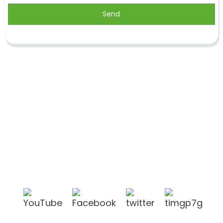
Send
Shandong Jike International Trade Co., Ltd.
befindet sich in der Stadt Linyi in der chinesischen
Provinz Shandong, in der Nähe der Häfen Qingdao
und Lianyungang.