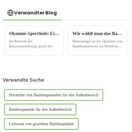
Verbundwandplatte
Verwandter Blog
Okoume-Sperrholz: Eine hervorragende Wahl für die Innendekoration
Wie wählt man das Bambusbrett mit der besten Qualität aus?
Im Bereich der
Heutzutage ist die Qualität von
Inneneinrichtung spielt die
Bambusbrettern ein Problem,
Materialauswahl eine
das viele Anwender stärker
entscheidende Rolle für die
beschäftigt. Die Qualität von
Gesamtästhetik, Funktionalität
Bambusbrettern bestimmt den
und Haltbarkeit eines Raumes.
Kern des Marktgeschehens. Im
Okoume-Sperrholz hat sich als
Vergleich zu Bambusbrettern
p...
und ...
Verwandte Suche
Hersteller von Bambuspaneelen für den Außenbereich
Bambuspaneele für den Außenbereich
Lieferant von gewebten Bambusplatten