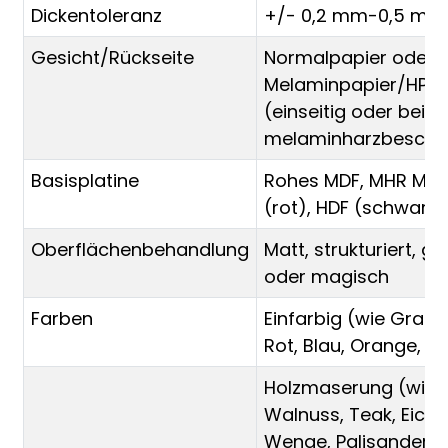
Dickentoleranz
+/- 0,2 mm-0,5 mm
Gesicht/Rückseite
Normalpapier oder
Melaminpapier/HPL/
(einseitig oder beids
melaminharzbeschic
Basisplatine
Rohes MDF, MHR MDF 
(rot), HDF (schwarz)
Oberflächenbehandlung
Matt, strukturiert, g
oder magisch
Farben
Einfarbig (wie Grau,
Rot, Blau, Orange, Gr
Holzmaserung (wie B
Walnuss, Teak, Eiche,
Wenge, Palisander u