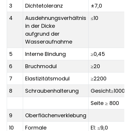
3
Dichtetoleranz
±7,0
4
Ausdehnungsverhältnis
≤10
in der Dicke
aufgrund der
Wasseraufnahme
5
Interne Bindung
≥0,45
6
Bruchmodul
≥20
7
Elastizitätsmodul
≥2200
8
Schraubenhalterung
Gesicht≥1000
Seite ≥ 800
9
Oberflächenverklebung
10
Formale
E1: ≤9,0