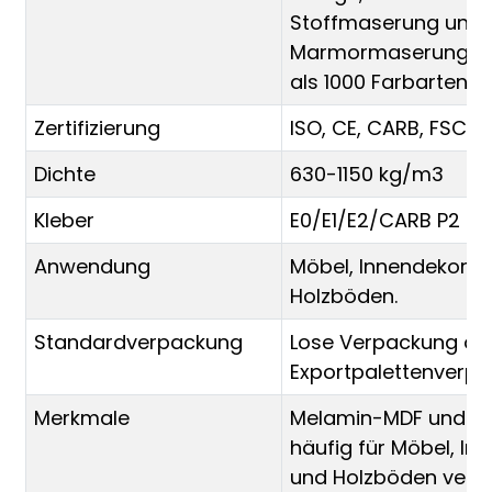
Stoffmaserung und
Marmormaserung. E
als 1000 Farbarten z
Zertifizierung
ISO, CE, CARB, FSC
Dichte
630-1150 kg/m3
Kleber
E0/E1/E2/CARB P2
Anwendung
Möbel, Innendekorat
Holzböden.
Standardverpackung
Lose Verpackung od
Exportpalettenverp
Merkmale
Melamin-MDF und H
häufig für Möbel, In
und Holzböden verwe