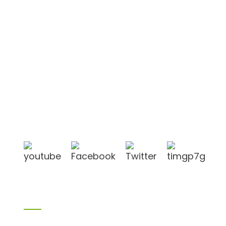
Shandong Jike International Trade Co., Ltd
befindet sich in der Stadt Linyi, Provinz Shandong,
China, in der Nähe des Hafens Qingdao und des
Hafens Lianyungang.
Produkte
Bambusprodukte