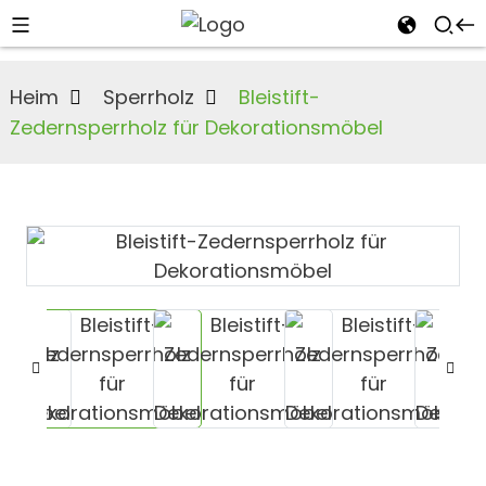
Heim
Sperrholz
Bleistift-
Zedernsperrholz für Dekorationsmöbel
n
s
an