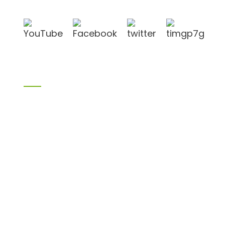
und Lianyungang.
Produkte
Bambusprodukte
Birkensperrholz
Sperrholz
Schalungssperrholz
Melaminplatte
Spanplatte
aus MDF
H20 I-Balken
LVL
OSB
WPC-PVC-Material
Sonstige