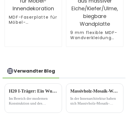
MDF-Faserplatte für
Möbel-
Innendekoration
9 mm flexible MDF-
Wandverkleidung
aus massiver
Eiche/Kiefer/Ulme,
biegbare
Wandplatte
Verwandter Blog
H20 I-Träger: Ein Wunderwerk der Struktur
Massivholz-Mosaik-Wandpaneel: Eine Fusion aus natürlicher Schönheit und zeitloser Eleganz
Im Bereich der modernen
In der Innenarchitektur haben
Konstruktion und des
sich Massivholz-Mosaik-
Ingenieurwesens sticht der
Wandpaneele als faszinierende
H20-I-Träger als
Wahl erwiesen, da sie die
bemerkenswertes
Wärme von Holz nahtlos mit
Strukturelement hervor, das in
künstlerischem Design
einer breiten Palette von
verbinden. Diese Paneele sind