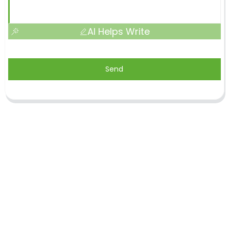
AI Helps Write
Send
Shandong Jike International Trade Co., Ltd.
befindet sich in der Stadt Linyi in der chinesischen
Provinz Shandong, in der Nähe der Häfen Qingdao