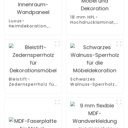
18 mm HPL-
Luxus-
Hochdrucklaminat,
Heimdekoration,
feuerhemmendes
massives 100 %
Sperrholz für Möbel
schwarzes
und Dekoration
Walnussholz, 3D-
Innenraum-
Wandpaneel
Bleistift-
Schwarzes
Zedernsperrholz für
Walnuss-Sperrholz
Dekorationsmöbel
für die
Möbeldekoration