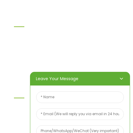
Information
Heim
Produkte
Über uns
Video
Nachricht
Kontaktieren Sie uns
Leave Your Message
Kontaktieren Sie Uns
Wenn Sie Fragen zu unseren Produkten oder
unserer Preisliste haben, hinterlassen Sie uns bitte
Ihre E-Mail-Adresse. Wir werden uns innerhalb von