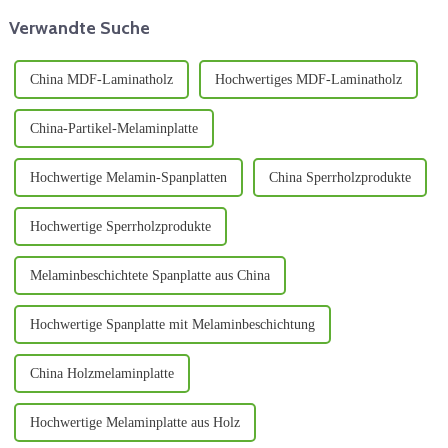
Anwendungen eine zentrale
mehr als nur ein ...
Verwandte Suche
Rolle spielt.
China MDF-Laminatholz
Hochwertiges MDF-Laminatholz
China-Partikel-Melaminplatte
Hochwertige Melamin-Spanplatten
China Sperrholzprodukte
Hochwertige Sperrholzprodukte
Melaminbeschichtete Spanplatte aus China
Hochwertige Spanplatte mit Melaminbeschichtung
China Holzmelaminplatte
Hochwertige Melaminplatte aus Holz