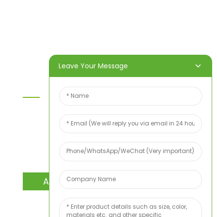
Produkte
Über uns
Video
Nachricht
Kontaktieren Sie uns
Leave Your Message
Kontaktieren Sie Uns
Wenn Sie Fragen zu unseren Produkten oder
unserer Preisliste haben, hinterlassen Sie uns bitte
Ihre E-Mail-Adresse. Wir werden uns innerhalb von
24 Stunden bei Ihnen melden.
ANFRAGE