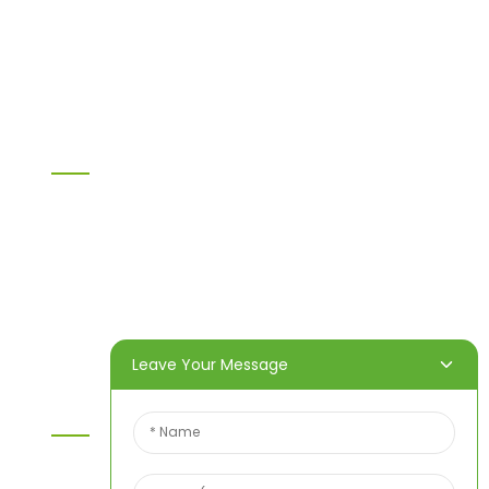
OSB
WPC-PVC-Material
Sonstige
Information
Heim
Produkte
Über uns
Video
Nachricht
Kontaktieren Sie uns
Leave Your Message
Kontaktieren Sie Uns
Wenn Sie Fragen zu unseren Produkten oder