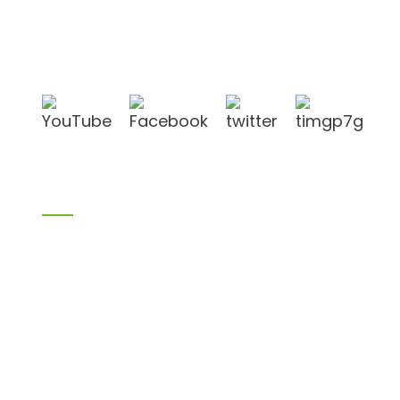
befindet sich in der Stadt Linyi in der chinesischen
Provinz Shandong, in der Nähe der Häfen Qingdao
und Lianyungang.
Produkte
Bambusprodukte
Birkensperrholz
Sperrholz
Schalungssperrholz
Melaminplatte
Spanplatte
aus MDF
H20 I-Balken
LVL