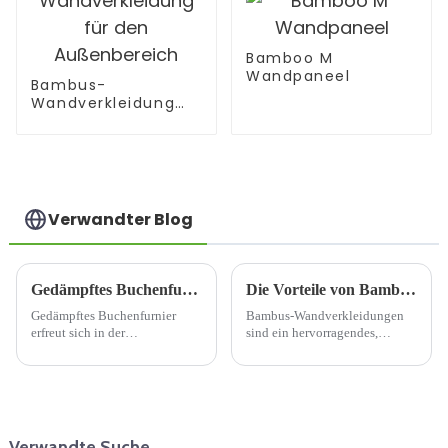
Bamboo M
Wandpaneel
Bambus-
Wandverkleidung
für den
Außenbereich
Verwandter Blog
Gedämpftes Buchenfurnier: Eine vielseitige Wahl für modernes Design
Die Vorteile von Bambus-Wandverkleidungen
Gedämpftes Buchenfurnier
Bambus-Wandverkleidungen
erfreut sich in der
sind ein hervorragendes,
Innenarchitektur und im
umweltfreundliches
Möbelbau zunehmender
Wandverkleidungsmaterial. Der
Beliebtheit. Dieses
größte Vorteil von Bambus-
außergewöhnliche Material
Wandpaneelen ist, dass sie im
wird aus der Buche gewonnen
Winter warm und im Sommer
und ist für seine einzigartige...
kühl bleiben. Bambus-
Verwandte Suche