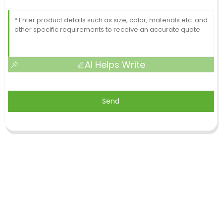
AI Helps Write
Send
Shandong Jike International Trade Co., Ltd.