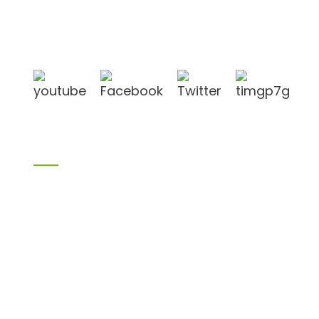
befindet sich in der Stadt Linyi, Provinz Shandong,
China, in der Nähe des Hafens Qingdao und des
Hafens Lianyungang.
Produkte
Bambusprodukte
Birkensperrholz
Sperrholz
Schalungssperrholz
Melaminplatte
Spanplatte
MDF
H20 Ich balken
LVL