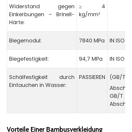
Widerstand gegen
≥ 4
Einkerbungen – Brinell-
kg/mm²
Härte:
Biegemodul:
7840 MPa
IN ISO 17
Biegefestigkeit:
94,7 MPa
IN ISO 17
Schälfestigkeit durch
PASSIEREN
(GB/T 9
Eintauchen in Wasser:
Abschni
GB/T 1
Abschnit
Vorteile Einer Bambusverkleidung