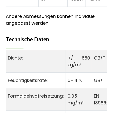
Andere Abmessungen können individuell
angepasst werden.
Technische Daten
Dichte:
+/- 680
GB/T 30
kg/m³
Feuchtigkeitsrate:
6–14 %
GB/T 30
Formaldehydfreisetzung:
0,05
EN
mg/m³
13986:20