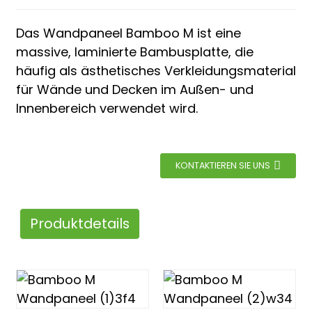
n
Das Wandpaneel Bamboo M ist eine
massive, laminierte Bambusplatte, die
häufig als ästhetisches Verkleidungsmaterial
für Wände und Decken im Außen- und
Innenbereich verwendet wird.
KONTAKTIEREN SIE UNS
n
e
Produktdetails
..