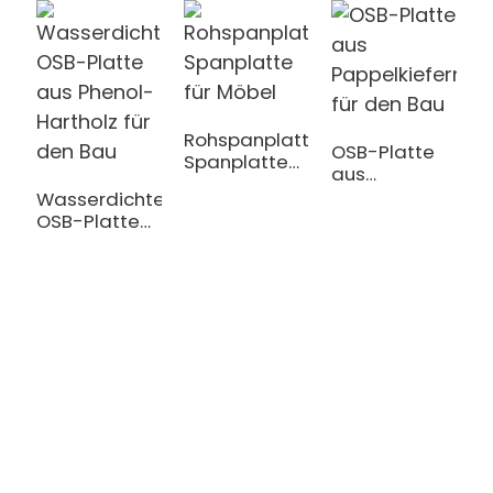
Rohspanplatte
OSB-Platte
Spanplatte
aus
P
für Möbel
Pappelkiefernmat
Wasserdichte
B
für den Bau
OSB-Platte
T
aus Phenol-
f
Hartholz für
A
den Bau
Shandong Jike International Trade Co., Ltd