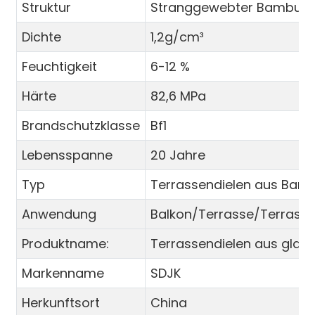
Struktur
Stranggewebter Bambus
Dichte
1,2g/cm³
Feuchtigkeit
6-12 %
Härte
82,6 MPa
Brandschutzklasse
Bf1
Lebensspanne
20 Jahre
Typ
Terrassendielen aus Bam
Anwendung
Balkon/Terrasse/Terrass
Produktname:
Terrassendielen aus gla
Markenname
SDJK
Herkunftsort
China