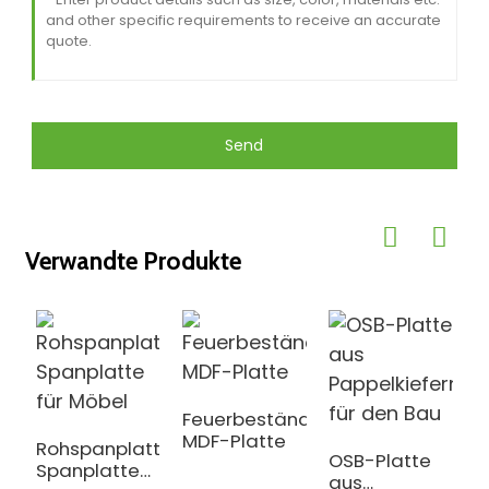
Send
Verwandte Produkte
Feuerbeständige
W
MDF-Platte
a
Rohspanplatte
OSB-Platte
Spanplatte
aus