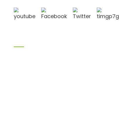
Produkte
Bambusprodukte
Birkensperrholz
Sperrholz
Schalungssperrholz
Melaminplatte
Spanplatte
MDF
H20 Ich balken
LVL
OSB
WPC-PVC-Material
Andere