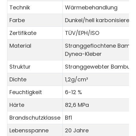
Technik
Wärmebehandlung
Farbe
Dunkel/hell karbonisieren
Zertifikate
TÜV/EPH/ISO
Material
Stranggeflochtene Bambu
Dynea-Kleber
Struktur
Stranggewebter Bambus
Dichte
1,2g/cm³
Feuchtigkeit
6-12 %
Härte
82,6 MPa
Brandschutzklasse
Bf1
Lebensspanne
20 Jahre