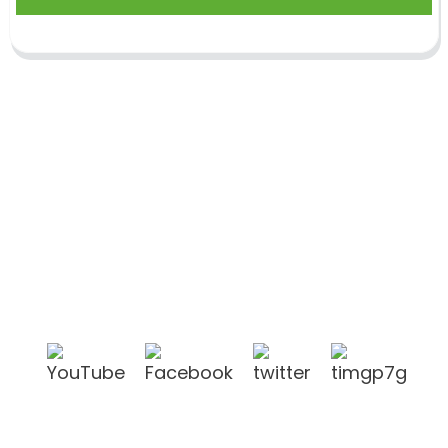
Shandong Jike International Trade Co., Ltd.
befindet sich in der Stadt Linyi in der chinesischen
Provinz Shandong, in der Nähe der Häfen Qingdao
und Lianyungang.
Produkte