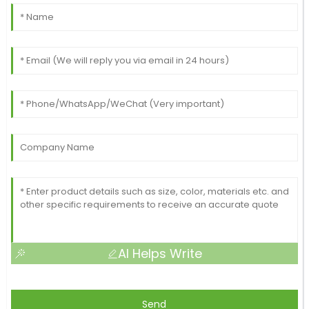
AI Helps Write
Send