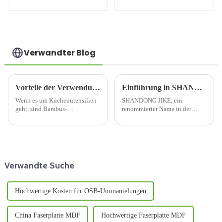
Sperrholz 9 mm 12 mm
16 mm 18 mm
Küchenschranksperrholz
Verwandter Blog
Vorteile der Verwendung eines Bambus-Schneidebretts
Einführung in SHANDONG JIKEs Sperrholz
Wenn es um Küchenutensilien
SHANDONG JIKE, ein
geht, sind Bambus-
renommierter Name in der
Schneidebretter sowohl für
Holzindustrie, ist auf die
Hobbyköche als auch für
Herstellung von hochwertigem
Profiköche eine beliebte Wahl.
Sperrholz spezialisiert. Mit
Sie sind nicht nur nachhaltig
einem strategischen Standort in
und umweltfreundlich, sondern
Linyi, Provinz Shandong,
verfügen auch über ein
China, ist das Unternehmen...
Verwandte Suche
praktisches...
Hochwertige Kosten für OSB-Ummantelungen
China Faserplatte MDF
Hochwertige Faserplatte MDF