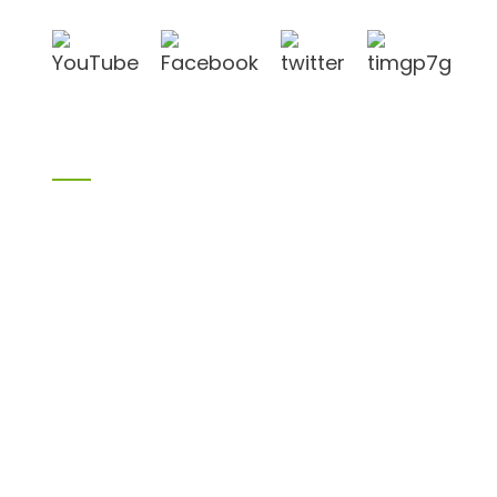
Produkte
Bambusprodukte
Birkensperrholz
Sperrholz
Schalungssperrholz
Melaminplatte
Spanplatte
aus MDF
H20 I-Balken
LVL
OSB
WPC-PVC-Material
Sonstige