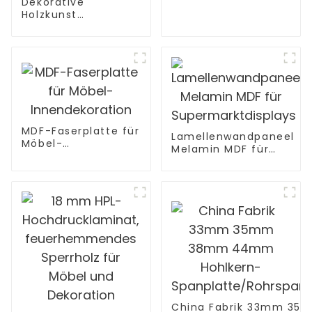
Dekorative
Holzkunst
geschnitzte
Verkleidungsplatte
strukturierte
Wandplatte Blätter
MDF 3D gerillte
Verkleidung für
Wände
MDF-Faserplatte für
Lamellenwandpaneel
Möbel-
Melamin MDF für
Innendekoration
Supermarktdisplays
China Fabrik 33mm 35