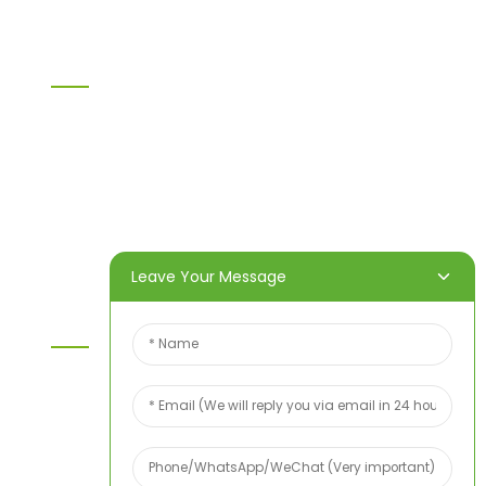
Information
Heim
Produkte
Über uns
Video
Nachricht
Kontaktieren Sie uns
Leave Your Message
Kontaktieren Sie Uns
Wenn Sie Fragen zu unseren Produkten oder
unserer Preisliste haben, hinterlassen Sie uns bitte
Ihre E-Mail-Adresse. Wir werden uns innerhalb von