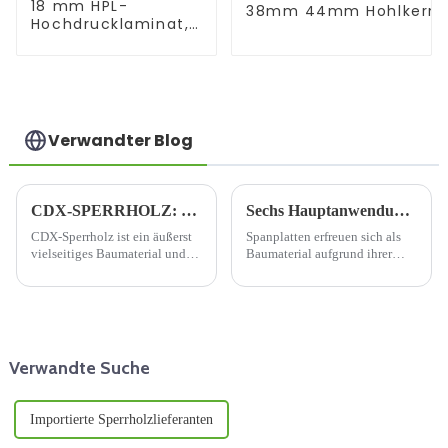
18 mm HPL-
38mm 44mm Hohlkern
Hochdrucklaminat,
Spanplatte/Rohrspanpla
feuerhemmendes
Sperrholz für Möbel
und Dekoration
Verwandter Blog
CDX-SPERRHOLZ: WEGWEISEND BEI VIELSEITIGEN BAULÖSUNGEN
Sechs Hauptanwendungen von Spanplatten in der Bauindustrie
CDX-Sperrholz ist ein äußerst
Spanplatten erfreuen sich als
vielseitiges Baumaterial und
Baumaterial aufgrund ihrer
unverzichtbar für verschiedene
vielfältigen
Bau- und Heimwerkerprojekte.
Einsatzmöglichkeiten und
Es besteht aus dünnen
ihres niedrigen Preises
Furnierschichten, die als ...
zunehmender Beliebtheit.
bezeichnet werden.
Spanplatten sind ein
umweltfreundliches Material,
Verwandte Suche
da für sie Holzabfälle wie ...
verwendet werden.
Importierte Sperrholzlieferanten