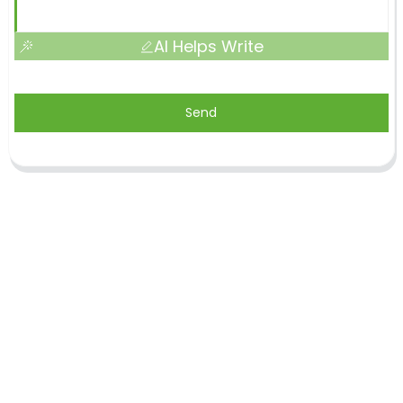
AI Helps Write
Send
Shandong Jike International Trade Co., Ltd.
befindet sich in der Stadt Linyi in der chinesischen
Provinz Shandong, in der Nähe der Häfen Qingdao
und Lianyungang.