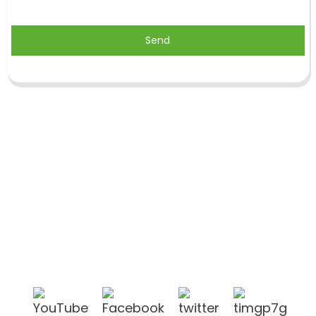
Send
Shandong Jike International Trade Co., Ltd.
befindet sich in der Stadt Linyi in der chinesischen
Provinz Shandong, in der Nähe der Häfen Qingdao
und Lianyungang.