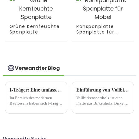
Grüne Kernfeuchte
Rohspanplatte
Spanplatte
Spanplatte für
Möbel
Verwandter Blog
I-Träger: Eine umfassende Einführung
Einführung von Vollbirkensperrholz
Im Bereich des modernen
Vollbirkensperrholz ist eine
Bauwesens haben sich I-Träger
Platte aus Birkenholz. Birke ist
als beliebte und innovative
eine verbreitete Hartholzart mit
Wahl für verschiedene
feiner Maserung und
strukturelle Anwendungen
gleichmäßiger Farbe.
herausgestellt.
Vollbirkensperrholz besteht aus
übereinander gestapelten
Lagen Birkenfurnier, wobei die
Verwandte Suche