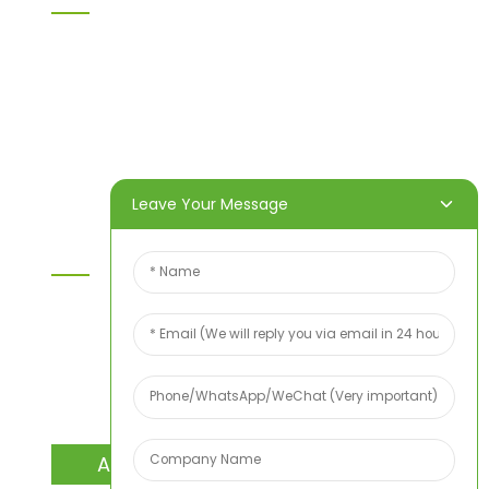
Heim
Produkte
Über uns
Video
Nachricht
Kontaktieren Sie uns
Leave Your Message
Kontaktieren Sie Uns
Wenn Sie Fragen zu unseren Produkten oder
unserer Preisliste haben, hinterlassen Sie uns bitte
Ihre E-Mail-Adresse. Wir werden uns innerhalb von
24 Stunden bei Ihnen melden.
ANFRAGE