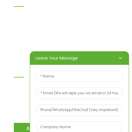
Heim
Produkte
Über uns
Video
Nachricht
Kontaktieren Sie uns
Leave Your Message
Kontaktieren Sie Uns
Wenn Sie Fragen zu unseren Produkten oder
unserer Preisliste haben, hinterlassen Sie uns bitte
Ihre E-Mail-Adresse. Wir werden uns innerhalb von
24 Stunden bei Ihnen melden.
ANFRAGE