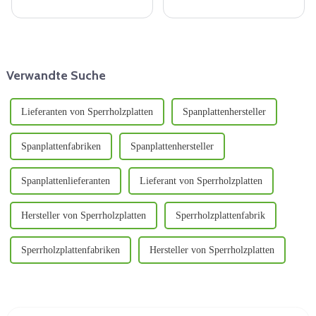
Materialauswahl eine
modernen Bauindustrie und
entscheidende Rolle für die
nehmen aufgrund ihrer
Gesamtästhetik, Funktionalität
einzigartigen Struktur und
und Haltbarkeit eines Raumes.
hervorragenden Leistung eine
Okoume-Sperrholz hat sich als
zentrale Stellung auf dem
p...
Schalungsmarkt ein. Dieses
Verwandte Suche
Dokument ...
Lieferanten von Sperrholzplatten
Spanplattenhersteller
Spanplattenfabriken
Spanplattenhersteller
Spanplattenlieferanten
Lieferant von Sperrholzplatten
Hersteller von Sperrholzplatten
Sperrholzplattenfabrik
Sperrholzplattenfabriken
Hersteller von Sperrholzplatten