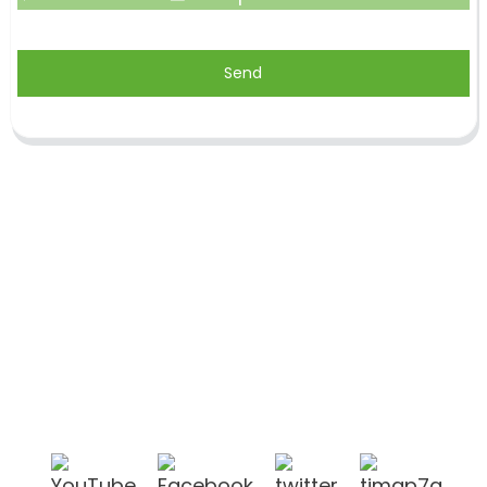
Send
Shandong Jike International Trade Co., Ltd.
befindet sich in der Stadt Linyi in der chinesischen
Provinz Shandong, in der Nähe der Häfen Qingdao
und Lianyungang.