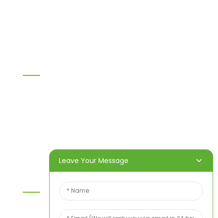
OSB
WPC-PVC-Material
Sonstige
Information
Heim
Produkte
Über uns
Video
Nachricht
Kontaktieren Sie uns
Leave Your Message
Kontaktieren Sie Uns
Wenn Sie Fragen zu unseren Produkten oder