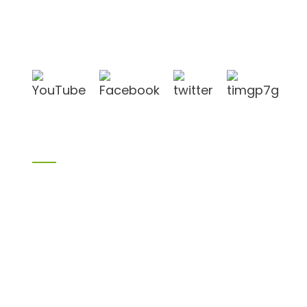
befindet sich in der Stadt Linyi in der chinesischen
Provinz Shandong, in der Nähe der Häfen Qingdao
und Lianyungang.
Produkte
Bambusprodukte
Birkensperrholz
Sperrholz
Schalungssperrholz
Melaminplatte
Spanplatte
aus MDF
H20 I-Balken
LVL