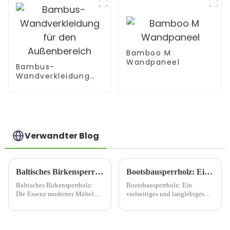
Bamboo M
Wandpaneel
Bambus-
Wandverkleidung
für den
Außenbereich
Verwandter Blog
Baltisches Birkensperrholz: Eine Revolution im Möbeldesign
Bootsbausperrholz: Ein vielseitiges und langlebiges Baumaterial
Baltisches Birkensperrholz:
Bootsbausperrholz: Ein
Die Essenz moderner Möbel.
vielseitiges und langlebiges
Baltisches Birkensperrholz, ein
Baumaterial Bootsbausperrholz
bemerkenswertes Material, das
ist ein Holzwerkstoff, der
für seine unvergleichliche
aufgrund seiner
Qualität und Haltbarkeit
außergewöhnlichen