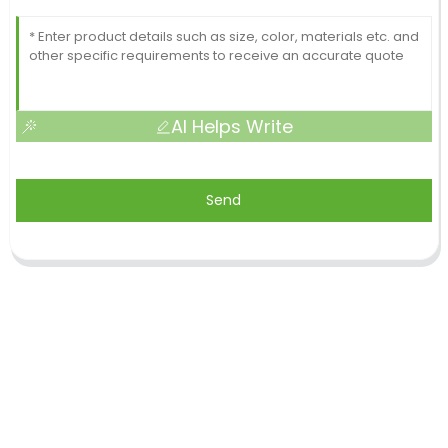
AI Helps Write
Send
Shandong Jike International Trade Co., Ltd.