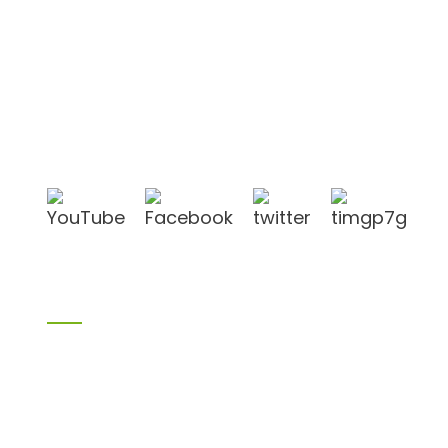
Shandong Jike International Trade Co., Ltd.
befindet sich in der Stadt Linyi in der chinesischen
Provinz Shandong, in der Nähe der Häfen Qingdao
und Lianyungang.
Produkte
Bambusprodukte
Birkensperrholz
Sperrholz
Schalungssperrholz
Melaminplatte