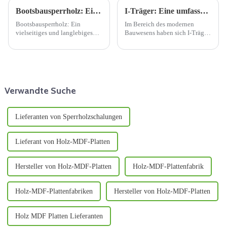
Bootsbausperrholz: Ein vielseitiges und langlebiges Baumaterial
I-Träger: Eine umfassende Einführung
Bootsbausperrholz: Ein
Im Bereich des modernen
vielseitiges und langlebiges
Bauwesens haben sich I-Träger
Baumaterial Bootsbausperrholz
als beliebte und innovative
ist ein Holzwerkstoff, der
Wahl für verschiedene
aufgrund seiner
strukturelle Anwendungen
außergewöhnlichen
herausgestellt.
Eigenschaften in
verschiedenen Branchen große
Verwandte Suche
Popularität erlangt hat.
Lieferanten von Sperrholzschalungen
Lieferant von Holz-MDF-Platten
Hersteller von Holz-MDF-Platten
Holz-MDF-Plattenfabrik
Holz-MDF-Plattenfabriken
Hersteller von Holz-MDF-Platten
Holz MDF Platten Lieferanten