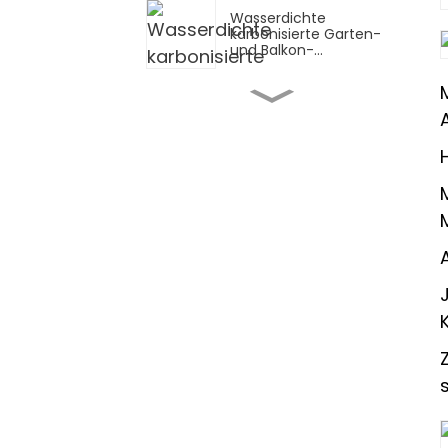
Wasserdichte
karbonisierte Garten-
und Balkon-
Bambusbretterfliesen
für den Außenbereich
Tragbarer Couchtisch
aus Bambus
PVC-UV-Marmorplatte
PVC-Kantenband/U-
Profil-Kantenband
Akustisches Akupanel-
Dekorationswandpaneel
aus Holz mit Schlitzen