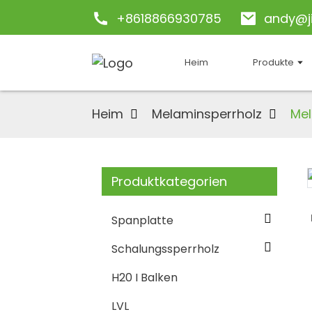
+8618866930785
andy@j
Heim
Produkte
Heim
Melaminsperrholz
Mel
Produktkategorien
Loading...
Loading...
Spanplatte
Schalungssperrholz
H20 I Balken
LVL