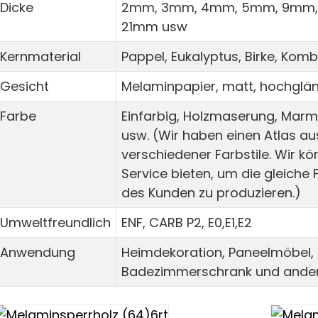
Dicke
2mm, 3mm, 4mm, 5mm, 9mm, 
21mm usw
Kernmaterial
Pappel, Eukalyptus, Birke, Kom
Gesicht
Melaminpapier, matt, hochglänz
Farbe
Einfarbig, Holzmaserung, Mar
usw. (Wir haben einen Atlas 
verschiedener Farbstile. Wir 
Service bieten, um die gleich
des Kunden zu produzieren.)
Umweltfreundlich
ENF, CARB P2, E0,E1,E2
Anwendung
Heimdekoration, Paneelmöbel,
Badezimmerschrank und ander