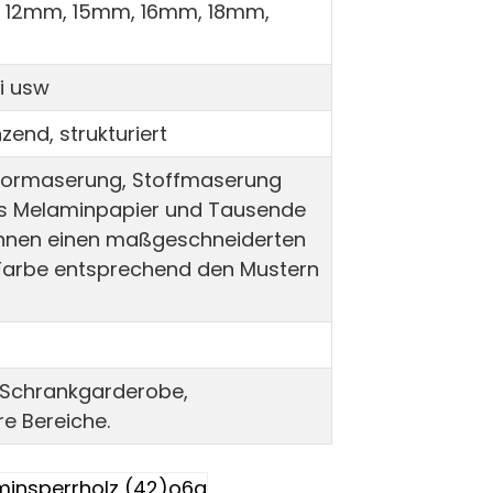
12mm, 15mm, 16mm, 18mm,
bi usw
end, strukturiert
mormaserung, Stoffmaserung
aus Melaminpapier und Tausende
können einen maßgeschneiderten
e Farbe entsprechend den Mustern
 Schrankgarderobe,
e Bereiche.