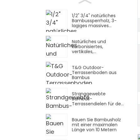
1/2" 3/4" natürliches
Bambussperrholz, 3-
lagiges massives
Bambussperrholz
Natürliches und
karbonisiertes,
vertikales,
unbehandeltes
Bambussperrholz
T&G Outdoor-
Terrassenboden aus
Bambus
Stranggewebte
Bambus-
Terrassendielen für den
Außenbereich
Bauen Sie Bambusholz
mit einer maximalen
Länge von 10 Metern