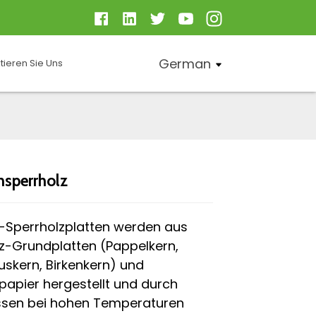
German
tieren Sie Uns
sperrholz
Loading...
Loading...
Loading..
Loading..
-Sperrholzplatten werden aus
z-Grundplatten (Pappelkern,
uskern, Birkenkern) und
apier hergestellt und durch
ssen bei hohen Temperaturen