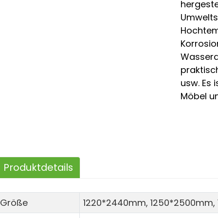
hergestel
Umweltsc
Hochtem
Korrosio
Wasserdi
praktisc
usw. Es i
Möbel u
Produktdetails
Größe
1220*2440mm, 1250*2500mm,