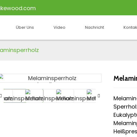
ikewood.com
Über Uns
Video
Nachricht
Kontak
aminsperrholz
Melamin
Loading...
Loading...
Melamin
Sperrhol
Eukalypt
Melaminp
Heißpre