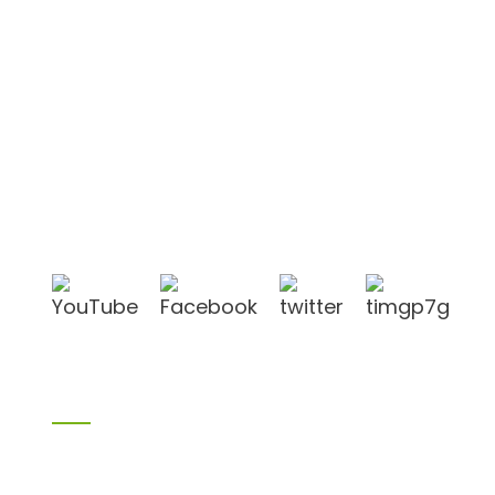
Shandong Jike International Trade Co., Ltd.
befindet sich in der Stadt Linyi in der chinesischen
Provinz Shandong, in der Nähe der Häfen Qingdao
und Lianyungang.
Produkte
Bambusprodukte
Birkensperrholz