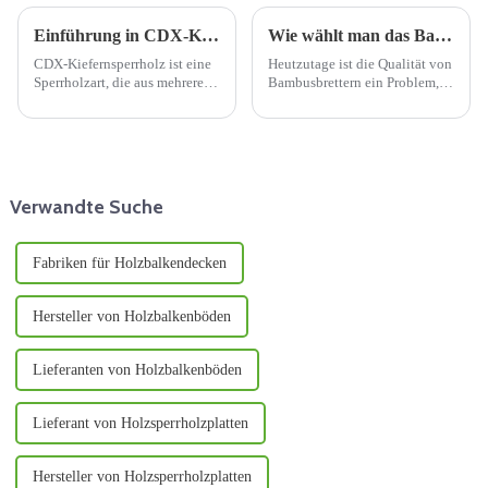
Einführung in CDX-Kiefernsperrholz
Wie wählt man das Bambusbrett mit der besten Qualität aus?
CDX-Kiefernsperrholz ist eine
Heutzutage ist die Qualität von
Sperrholzart, die aus mehreren
Bambusbrettern ein Problem,
Lagen dünner Holzfurniere
das viele Anwender stärker
hergestellt wird. Der Name
beschäftigt. Die Qualität von
„CDX“ leitet sich von der
Bambusbrettern bestimmt den
Qualitätsstufe ab. Die
Kern des Marktgeschehens. Im
Buchstaben „C“ und „D“
Vergleich zu Bambusbrettern
beziehen sich auf …
und ...
Verwandte Suche
Fabriken für Holzbalkendecken
Hersteller von Holzbalkenböden
Lieferanten von Holzbalkenböden
Lieferant von Holzsperrholzplatten
Hersteller von Holzsperrholzplatten