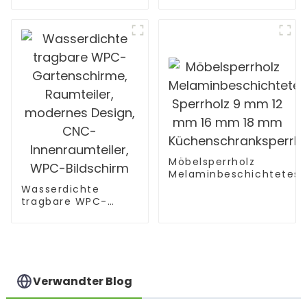
Bambus für den
Bambus für den
Außenbereich
Außenbereich
Möbelsperrholz
Melaminbeschichtetes
Sperrholz 9 mm 12 mm
Wasserdichte
16 mm 18 mm
tragbare WPC-
Küchenschranksperrhol
Gartenschirme,
Raumteiler,
modernes Design,
CNC-
Innenraumteiler,
WPC-Bildschirm
Verwandter Blog