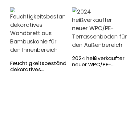
W
f
I
2024 heißverkaufter
Feuchtigkeitsbeständiges,
neuer WPC/PE-
dekoratives
Terrassenboden für
Wandbrett aus
den Außenbereich
Bambuskohle für den
Innenbereich