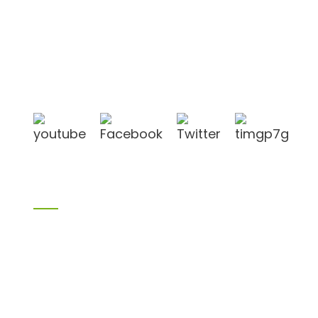
Shandong Jike International Trade Co., Ltd
befindet sich in der Stadt Linyi, Provinz Shandong,
China, in der Nähe des Hafens Qingdao und des
Hafens Lianyungang.
Produkte
Bambusprodukte
Birkensperrholz
Sperrholz
Schalungssperrholz
Melaminplatte
Spanplatte