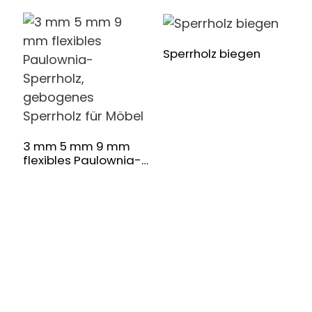
Sperrholz biegen
P
P
m
3 mm 5 mm 9 mm
flexibles Paulownia-
Sperrholz,
gebogenes Sperrholz
für Möbel