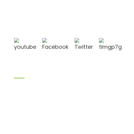
Shandong Jike International Trade Co., Ltd
befindet sich in der Stadt Linyi, Provinz Shandong,
China, in der Nähe des Hafens Qingdao und des
Hafens Lianyungang.
Produkte
Bambusprodukte
Birkensperrholz
Sperrholz
Schalungssperrholz
Melaminplatte
Spanplatte
MDF
H20 Ich balken