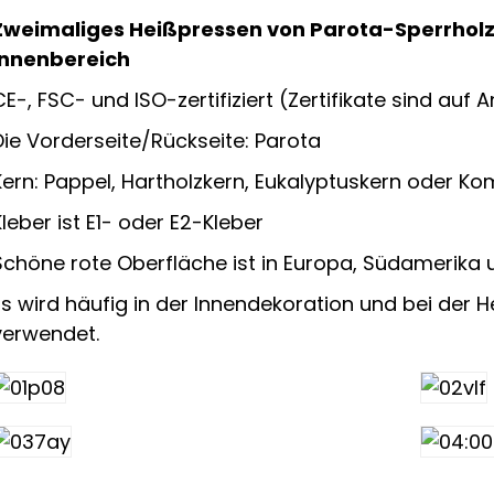
Zweimaliges Heißpressen von Parota-Sperrholz
Innenbereich
CE-, FSC- und ISO-zertifiziert (Zertifikate sind auf A
Die Vorderseite/Rückseite: Parota
Kern: Pappel, Hartholzkern, Eukalyptuskern oder Ko
Kleber ist E1- oder E2-Kleber
Schöne rote Oberfläche ist in Europa, Südamerika u
Es wird häufig in der Innendekoration und bei der 
verwendet.