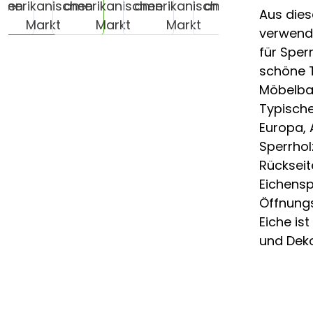
Aus dies
verwende
für Sperr
schöne T
Möbelbau
Typisch
Europa,
Sperrhol
Rückseit
Eichensp
Öffnungs
Eiche is
und Deko