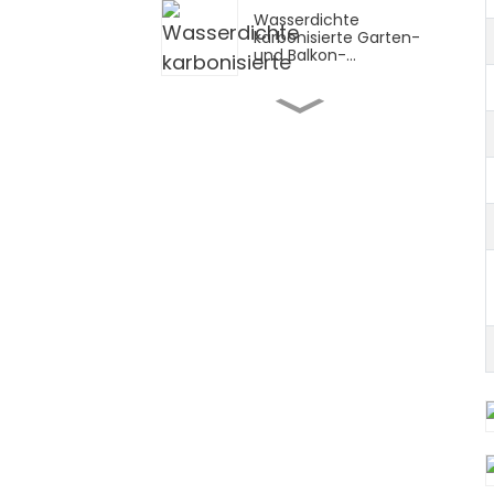
Wasserdichte
karbonisierte Garten-
und Balkon-
Bambusbretterfliesen
für den Außenbereich
Tragbarer Couchtisch
aus Bambus
PVC-UV-Marmorplatte
PVC-Kantenband/U-
Profil-Kantenband
Akustisches Akupanel-
Dekorationswandpaneel
aus Holz mit Schlitzen