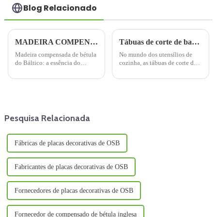
Blog Relacionado
MADEIRA COMPENSADA DE BÉTULA DO BÁLTICO: UMA REVOLUÇÃO NO DESIGN DE MÓVEIS
Tábuas de corte de bambu: uma escolha sustentável e prática
Madeira compensada de bétula
No mundo dos utensílios de
do Báltico: a essência do
cozinha, as tábuas de corte de
mobiliário modernoA madeira
bambu surgiram como uma
compensada de bétula do
alternativa popular e ecológica
Báltico, um material notável
às tradicionais de madeira e
conhecido por sua qualidade e
plástico. Feitas com bambu de
durabilidade incomparáveis,
crescimento rápido...
está conquistando a indústria
Pesquisa Relacionada
moveleira.
Fábricas de placas decorativas de OSB
Fabricantes de placas decorativas de OSB
Fornecedores de placas decorativas de OSB
Fornecedor de compensado de bétula inglesa