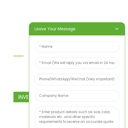
Produtos
Sobre nós
Vídeo
Notícias
Contate-nos
Leave Your Message
Contate-Nos
Para dúvidas sobre nossos produtos ou lista de
preços, deixe seu e-mail para nós e entraremos
em contato em até 24 horas.
INVESTIGAÇÃO