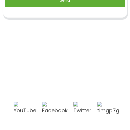
Send
A Shandong Jike International Trade Co., Ltd está
localizada na cidade de Linyi, província de
Shandong, China, perto do porto de Qingdao e do
porto de Lianyungang.