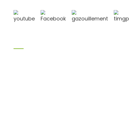
Lianyungang.
Produits
Produits en bambou
Contreplaqué de bouleau
Contre-plaqué
Contreplaqué de coffrage
Panneau mélamine
Panneaux de particules
MDF
H20 je solive
LVL
OSB
Matériau PVC WPC
Autres