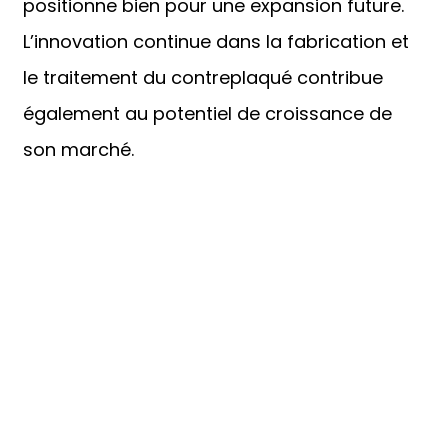
positionne bien pour une expansion future.
L’innovation continue dans la fabrication et
le traitement du contreplaqué contribue
également au potentiel de croissance de
son marché.
Shandong Jike International Trade Co., Ltd situé
dans la ville de Linyi, province du Shandong, en
Chine, près du port de Qingdao, port de