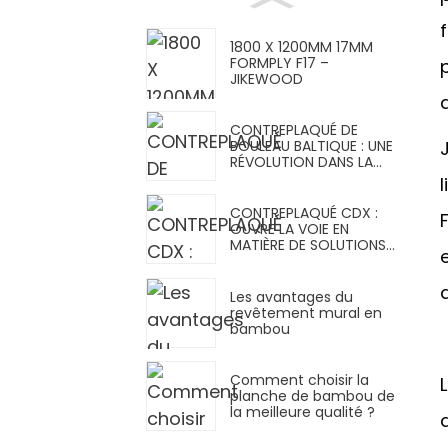
1800 X 1200MM 17MM
FORMPLY F17 –
JIKEWOOD
CONTREPLAQUÉ DE
BOULEAU BALTIQUE : UNE
RÉVOLUTION DANS LA
CONCEPTION DE
MEUBLES
CONTREPLAQUÉ CDX :
OUVRE LA VOIE EN
MATIÈRE DE SOLUTIONS
DE CONSTRUCTION
POLYVALENTES
Les avantages du
revêtement mural en
bambou
Comment choisir la
planche de bambou de
la meilleure qualité ?