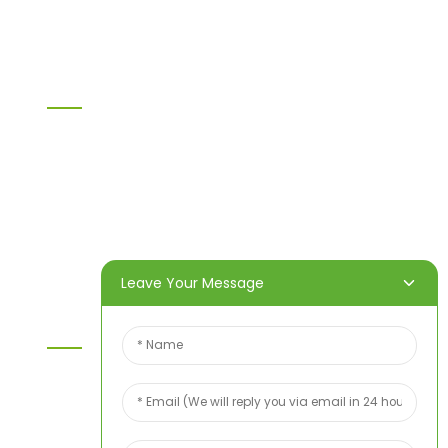
Sonstige
Information
Heim
Produkte
Über uns
Video
Nachricht
Kontaktieren Sie uns
Leave Your Message
Kontaktieren Sie Uns
Wenn Sie Fragen zu unseren Produkten oder
unserer Preisliste haben, hinterlassen Sie uns bitte
Ihre E-Mail-Adresse. Wir werden uns innerhalb von