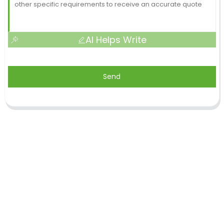
AI Helps Write
Send
Shandong Jike International Trade Co., Ltd.
befindet sich in der Stadt Linyi in der chinesischen
Provinz Shandong, in der Nähe der Häfen Qingdao