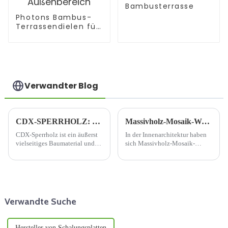
Bambusterrasse
Photons Bambus-
Terrassendielen für
den Außenbereich
Verwandter Blog
CDX-SPERRHOLZ: WEGWEISEND BEI VIELSEITIGEN BAULÖSUNGEN
Massivholz-Mosaik-Wandpaneel: Eine Fusion aus natürlicher Schönheit und zeitloser Eleganz
CDX-Sperrholz ist ein äußerst
In der Innenarchitektur haben
vielseitiges Baumaterial und
sich Massivholz-Mosaik-
unverzichtbar für verschiedene
Wandpaneele als faszinierende
Bau- und Heimwerkerprojekte.
Wahl erwiesen, da sie die
Es besteht aus dünnen
Wärme von Holz nahtlos mit
Furnierschichten, die als ...
künstlerischem Design
bezeichnet werden.
verbinden. Diese Paneele sind
mehr als nur ein ...
Verwandte Suche
Hersteller von Schalungsplatten