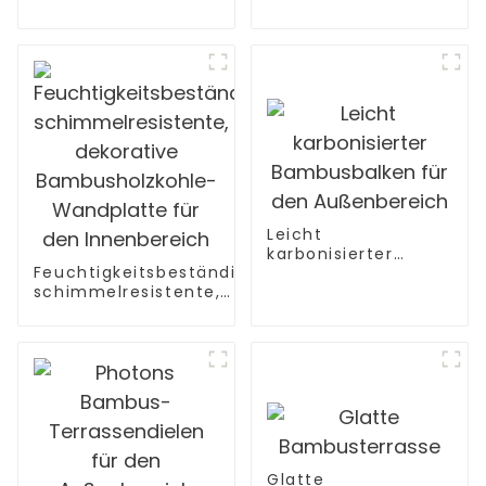
Schaumplatten mit
Bambussperrholz 3-
hoher Dichte für
lagiges massives
Möbel
Bambussperrholz
Leicht
karbonisierter
Feuchtigkeitsbeständige,
Bambusbalken für
schimmelresistente,
den Außenbereich
dekorative
Bambusholzkohle-
Wandplatte für den
Innenbereich
Glatte