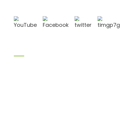
und Lianyungang.
Produkte
Bambusprodukte
Birkensperrholz
Sperrholz
Schalungssperrholz
Melaminplatte
Spanplatte
aus MDF
H20 I-Balken
LVL
OSB
WPC-PVC-Material