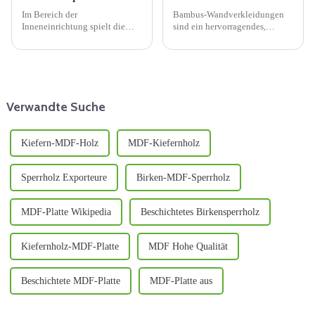
Im Bereich der
Bambus-Wandverkleidungen
Inneneinrichtung spielt die
sind ein hervorragendes,
Materialauswahl eine
umweltfreundliches
entscheidende Rolle für die
Wandverkleidungsmaterial. Der
Gesamtästhetik, Funktionalität
größte Vorteil von Bambus-
und Haltbarkeit eines Raumes.
Wandpaneelen ist, dass sie im
Okoume-Sperrholz hat sich als
Winter warm und im Sommer
p...
kühl bleiben. Bambus-
Verwandte Suche
Wandpaneele...
Kiefern-MDF-Holz
MDF-Kiefernholz
Sperrholz Exporteure
Birken-MDF-Sperrholz
MDF-Platte Wikipedia
Beschichtetes Birkensperrholz
Kiefernholz-MDF-Platte
MDF Hohe Qualität
Beschichtete MDF-Platte
MDF-Platte aus