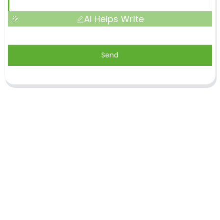
AI Helps Write
Send
Shandong Jike International Trade Co., Ltd.
befindet sich in der Stadt Linyi in der chinesischen
Provinz Shandong, in der Nähe der Häfen Qingdao
und Lianyungang.