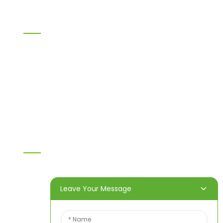
Information
Heim
Produkte
Über uns
Video
Nachricht
Kontaktieren Sie uns
Kontaktieren Sie Uns
Wenn Sie Fragen zu unseren Produkten oder
unserer Preisliste haben, hinterlassen Sie uns bitte
Leave Your Message
Ihre E-Mail-Adresse. Wir werden uns innerhalb von
24 Stunden bei Ihnen melden.