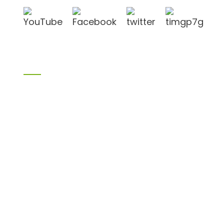
Produkte
Bambusprodukte
Birkensperrholz
Sperrholz
Schalungssperrholz
Melaminplatte
Spanplatte
aus MDF
H20 I-Balken
LVL
OSB
WPC-PVC-Material
Sonstige