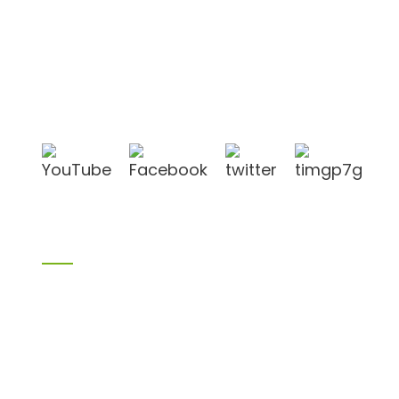
Shandong Jike International Trade Co., Ltd.
befindet sich in der Stadt Linyi in der chinesischen
Provinz Shandong, in der Nähe der Häfen Qingdao
und Lianyungang.
Produkte
Bambusprodukte
Birkensperrholz
Sperrholz
Schalungssperrholz
Melaminplatte
Spanplatte