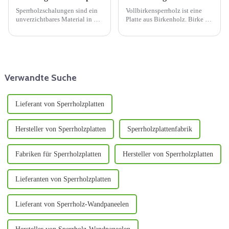
Sperrholzschalungen sind ein
Vollbirkensperrholz ist eine
unverzichtbares Material in der
Platte aus Birkenholz. Birke ist
modernen Bauindustrie und
eine verbreitete Hartholzart mit
nehmen aufgrund ihrer
feiner Maserung und
einzigartigen Struktur und
gleichmäßiger Farbe.
hervorragenden Leistung eine
Vollbirkensperrholz besteht aus
zentrale Stellung auf dem
übereinander gestapelten
Schalungsmarkt ein. Dieses
Lagen Birkenfurnier, wobei die
Verwandte Suche
Dokument ...
Maserung...
Lieferant von Sperrholzplatten
Hersteller von Sperrholzplatten
Sperrholzplattenfabrik
Fabriken für Sperrholzplatten
Hersteller von Sperrholzplatten
Lieferanten von Sperrholzplatten
Lieferant von Sperrholz-Wandpaneelen