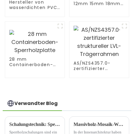
Hersteller von
12mm 15mm 18mm
wasserdichten PVC-
Zunge und U/V/W
Schaumplatten mit
Nut Kiefer
hoher Dichte für
Sperrholzplatte
Möbel
28 mm
AS/NZS4357.0-
Containerboden-
zertifizierter
Sperrholzplatte
struktureller LVL-
Trägerrahmen
Verwandter Blog
Schalungstechnik: Sperrholzschalung
Massivholz-Mosaik-Wandpaneel: Eine Fusion aus natürlicher Schönheit und zeitloser Eleganz
Sperrholzschalungen sind ein
In der Innenarchitektur haben