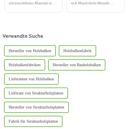
unverzichtbares Material in der
sich Massivholz-Mosaik-
modernen Bauindustrie und
Wandpaneele als faszinierende
nehmen aufgrund ihrer
Wahl erwiesen, da sie die
einzigartigen Struktur und
Wärme von Holz nahtlos mit
hervorragenden Leistung eine
künstlerischem Design
zentrale Stellung auf dem
verbinden. Diese Paneele sind
Schalungsmarkt ein. Dieses
mehr als nur ein ...
Verwandte Suche
Dokument ...
Hersteller von Holzbalken
Holzbalkenfabrik
Holzbalkenfabriken
Hersteller von Bauholzbalken
Lieferanten von Holzbalken
Lieferant von Strukturholzplatten
Hersteller von Strukturholzplatten
Fabrik für Strukturholzplatten