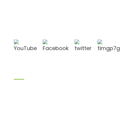
Shandong Jike International Trade Co., Ltd.
befindet sich in der Stadt Linyi in der chinesischen
Provinz Shandong, in der Nähe der Häfen Qingdao
und Lianyungang.
Produkte
Bambusprodukte
Birkensperrholz
Sperrholz
Schalungssperrholz
Melaminplatte
Spanplatte
aus MDF