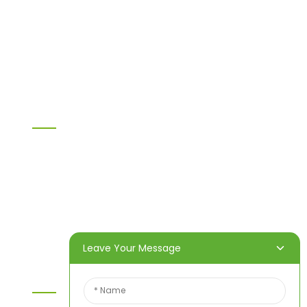
H20 I-Balken
LVL
OSB
WPC-PVC-Material
Sonstige
Information
Heim
Produkte
Über uns
Video
Nachricht
Kontaktieren Sie uns
Leave Your Message
Kontaktieren Sie Uns