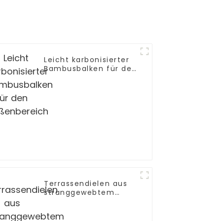
Leicht karbonisierter
Bambusbalken für den
Außenbereich
Terrassendielen aus
stranggewebtem
Bambus