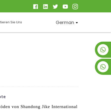
German
tieren Sie Uns
+8619953928266
+8618763716998
ote
öden von Shandong Jike International