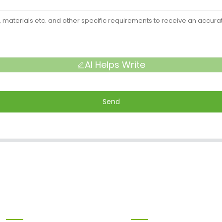
AI Helps Write
Send
Produkte
Information