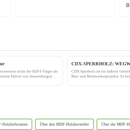
tur
urwesens sticht der H20-I-Träger als
CDX-Sperrholz ist ein äußerst vielse
 breiten Palette von Anwendungen
Bau- und Heimwerkerprojekte. Es beste
bezeichnet werden.
Holzlieferanten
Über den MDF-Holzhersteller
Über die MDF-Ho