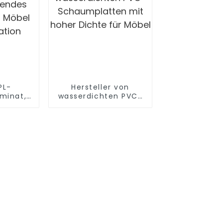
PL-
Hersteller von
minat,
wasserdichten PVC-
endes
Schaumplatten mit
r Möbel
hoher Dichte für
ation
Möbel