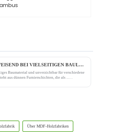
CDX-SPERRHOLZ: WEGWEISEND BEI VIELSEITIGEN BAULÖSUNGEN
itiges Baumaterial und unverzichtbar für verschiedene
ht aus dünnen Furnierschichten, die als ...
lzfabrik
Über MDF-Holzfabriken