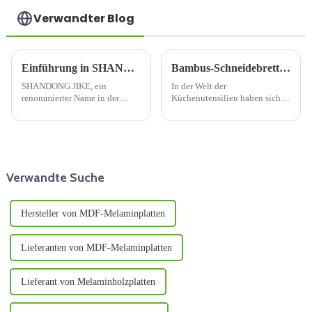
Verwandter Blog
Einführung in SHANDONG JIKEs Sperrholz
Bambus-Schneidebretter: Eine nachhaltige und praktische Wahl
SHANDONG JIKE, ein
In der Welt der
renommierter Name in der
Küchenutensilien haben sich
Holzindustrie, ist auf die
Bambus-Schneidebretter als
Herstellung von hochwertigem
beliebte und
Sperrholz spezialisiert. Mit
umweltfreundliche Alternative
einem strategischen Standort in
zu traditionellen Holz- und
Linyi, Provinz Shandong,
Kunststoffprodukten etabliert.
China, ist das Unternehmen...
Hergestellt aus der schnell
Verwandte Suche
wachsenden Bambuspflanze...
Hersteller von MDF-Melaminplatten
Lieferanten von MDF-Melaminplatten
Lieferant von Melaminholzplatten