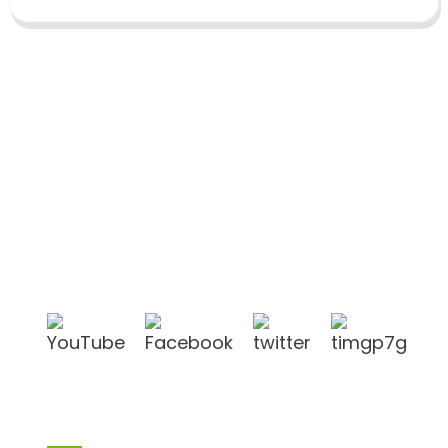
Shandong Jike International Trade Co., Ltd.
befindet sich in der Stadt Linyi in der chinesischen
Provinz Shandong, in der Nähe der Häfen Qingdao
und Lianyungang.
Produkte