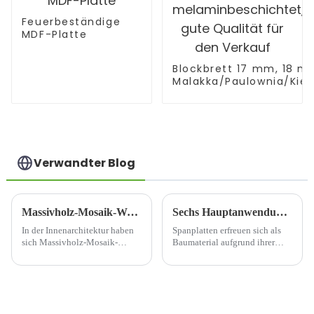
Feuerbeständige
MDF-Platte
Blockbrett 17 mm, 18 m
Malakka/Paulownia/Kief
melaminbeschichtet, gu
Verkauf
Verwandter Blog
Massivholz-Mosaik-Wandpaneel: Eine Fusion aus natürlicher Schönheit und zeitloser Eleganz
Sechs Hauptanwendungen von Spanplatten in der Bauindustrie
In der Innenarchitektur haben
Spanplatten erfreuen sich als
sich Massivholz-Mosaik-
Baumaterial aufgrund ihrer
Wandpaneele als faszinierende
vielfältigen
Wahl erwiesen, da sie die
Einsatzmöglichkeiten und
Wärme von Holz nahtlos mit
ihres niedrigen Preises
künstlerischem Design
zunehmender Beliebtheit.
verbinden. Diese Paneele sind
Spanplatten sind ein
mehr als nur ein ...
umweltfreundliches Material,