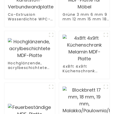
Co-Extrusion
Grüne 3 mm 6 mm 9
Wasserdichte WPC-
mm 12 mm 15 mm 18
Außenwandverkleidung
mm
WPC-Platten
feuchtigkeitsbeständig
Dekorative Holz-
wasserdichte
Kunststoff-
Feuchtigkeit MR MDF-
Verbundwandplatte
Platte für Möbel
Hochglänzende,
4x8ft 4x9ft
acrylbeschichtete
Küchenschrank
MDF-Platte
Melamin MDF-Platte