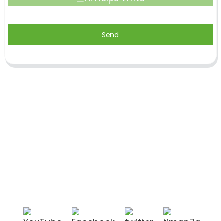
Send
Shandong Jike International Trade Co., Ltd.
befindet sich in der Stadt Linyi in der chinesischen
Provinz Shandong, in der Nähe der Häfen Qingdao
und Lianyungang.