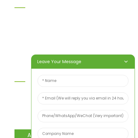
Heim
Produkte
Über uns
Video
Nachricht
Kontaktieren Sie uns
Leave Your Message
Kontaktieren Sie Uns
Wenn Sie Fragen zu unseren Produkten oder
unserer Preisliste haben, hinterlassen Sie uns bitte
Ihre E-Mail-Adresse. Wir werden uns innerhalb von
24 Stunden bei Ihnen melden.
ANFRAGE