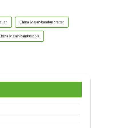
alien
China Massivbambusbretter
China Massivbambusholz