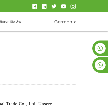
German
tieren Sie Uns
+8619953928266
+8618763716998
nal Trade Co., Ltd. Unsere