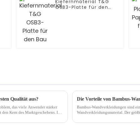
Kiefernmaterial T&G
OSB3-Platte für den
Bau
sten Qualität aus?
Die Vorteile von Bambus-Wa
oblem, das viele Anwender stärker
Bambus-Wandverkleidungen sind ein 
mt den Kern des Marktgeschehens. Im
Wandverkleidungsmaterial. Der größt
Winter warm und im Sommer kühl bl