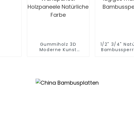
Gummiholz ​​3D
1/2" 3/4" Nat
Moderne Kunst
Bambussperr
Holzmosaik
lagiges ma
Wandpaneel
Bambussper
Holzpaneele
Natürliche Farbe