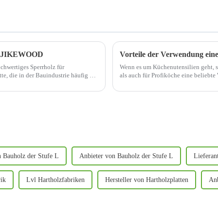
– JIKEWOOD
Vorteile der Verwendung ein
chwertiges Sperrholz für
Wenn es um Küchenutensilien geht, 
e, die in der Bauindustrie häufig zur
als auch für Profiköche eine beliebte
umweltfreundlich, sondern verfügen a
n Bauholz der Stufe L
Anbieter von Bauholz der Stufe L
Lieferan
rik
Lvl Hartholzfabriken
Hersteller von Hartholzplatten
Anb