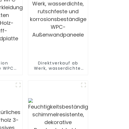
sion
Direktverkauf ab
e WPC-
Werk, wasserdichte,
rkleidung
rutschfeste und
ten
korrosionsbeständige
 Holz-
WPC-
ff-
Außenwandpaneele
platte