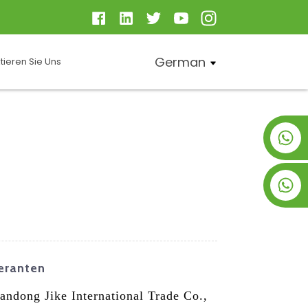
German
tieren Sie Uns
+8619953928266
+8618763716998
eranten
ndong Jike International Trade Co.,