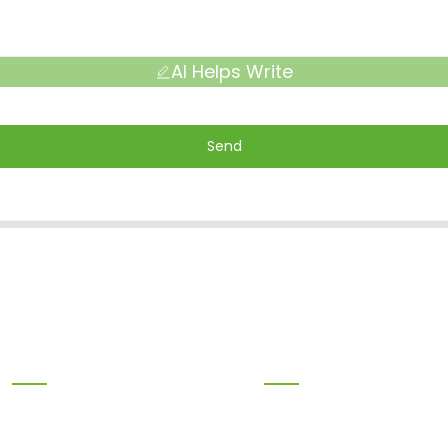
AI Helps Write
Send
Produkte
Information
Bambusprodukte
Heim
Birkensperrholz
Produkte