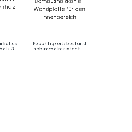
ürliches
Feuchtigkeitsbeständige,
holz 3-
schimmelresistente,
ssives
dekorative
rholz
Bambusholzkohle-
Wandplatte für den
Innenbereich