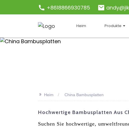
+8618866930785
andy@ji
Heim
Produkte
>>
Heim
China Bambusplatten
Hochwertige Bambusplatten Aus Ch
Suchen Sie hochwertige, umweltfreund