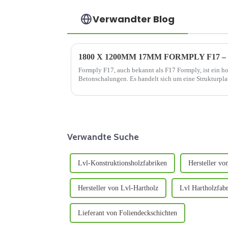
Verwandter Blog
1800 X 1200MM 17MM FORMPLY F17 
Formply F17, auch bekannt als F17 Formply, ist ein ho
Betonschalungen. Es handelt sich um eine Strukturplatt
Bereitstellung von Wärmedämmung eingesetzt wird.
Verwandte Suche
Lvl-Konstruktionsholzfabriken
Hersteller vo
Hersteller von Lvl-Hartholz
Lvl Hartholzfab
Lieferant von Foliendeckschichten