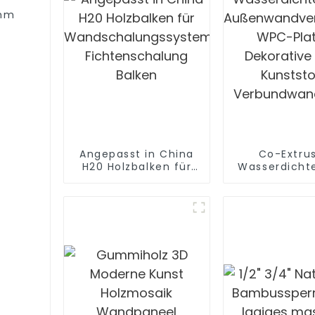
8mm
Angepasst in China
Co-Extru
H20 Holzbalken für
Wasserdicht
Wandschalungssystem
Außenwandve
Fichtenschalung
WPC-Plat
Balken
Dekorative
Kunststo
Verbundwand