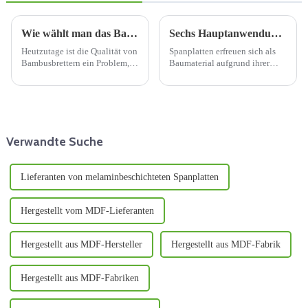
Wie wählt man das Bambusbrett mit der besten Qualität aus?
Sechs Hauptanwendungen von Spanplatten in der Bauindustrie
Heutzutage ist die Qualität von
Spanplatten erfreuen sich als
Bambusbrettern ein Problem,
Baumaterial aufgrund ihrer
das viele Anwender stärker
vielfältigen
beschäftigt. Die Qualität von
Einsatzmöglichkeiten und
Bambusbrettern bestimmt den
ihres niedrigen Preises
Kern des Marktgeschehens. Im
zunehmender Beliebtheit.
Vergleich zu Bambusbrettern
Spanplatten sind ein
und ...
umweltfreundliches Material,
Verwandte Suche
da für sie Holzabfälle wie ...
verwendet werden.
Lieferanten von melaminbeschichteten Spanplatten
Hergestellt vom MDF-Lieferanten
Hergestellt aus MDF-Hersteller
Hergestellt aus MDF-Fabrik
Hergestellt aus MDF-Fabriken