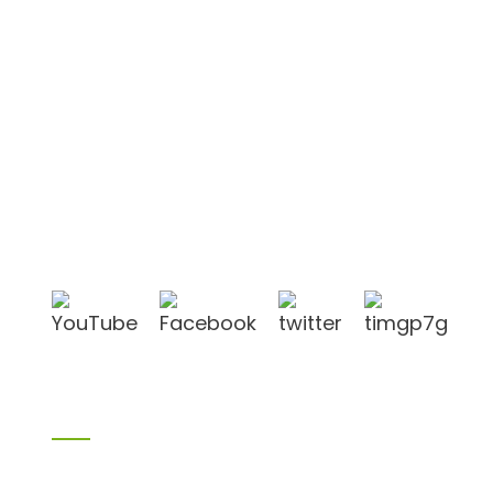
Shandong Jike International Trade Co., Ltd.
befindet sich in der Stadt Linyi in der chinesischen
Provinz Shandong, in der Nähe der Häfen Qingdao
und Lianyungang.
Produkte
Bambusprodukte