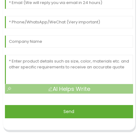
AI Helps Write
Send