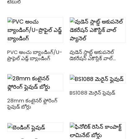
టేబుల్
PVC అంచు బ్యాండింగ్/U-
వుడెన్ స్లాట్డ్ అకుపనెల్
ప్రొఫైల్ ఎడ్జ్ బ్యాండింగ్
డెకరేషన్ ఎకౌస్టిక్ వాల్
ప్యానెల్
BS1088 మెరైన్ ప్లైవుడ్
28mm కంటైనర్ ఫ్లోరింగ్
ప్లైవుడ్ బోర్డు