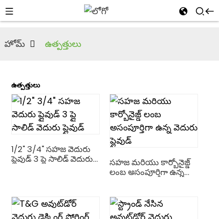
హోమ్
ఉత్పత్తులు
ఉత్పత్తులు
n
s
1/2" 3/4" సహజ వెదురు
ప్లైవుడ్ 3 ప్లై సాలిడ్ వెదురు
సహజ మరియు కార్బోనైజ్డ్
ప్లైవుడ్
లంబ అసంపూర్తిగా ఉన్న
వెదురు ప్లైవుడ్
an