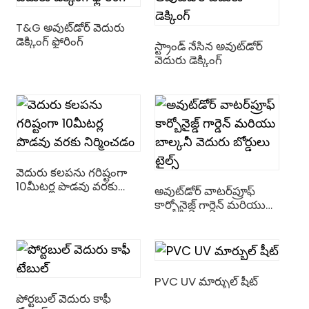
n
T&G అవుట్‌డోర్ వెదురు
డెక్కింగ్ ఫ్లోరింగ్
స్ట్రాండ్ నేసిన అవుట్‌డోర్
వెదురు డెక్కింగ్
వెదురు కలపను గరిష్టంగా
n
10మీటర్ల పొడవు వరకు
అవుట్‌డోర్ వాటర్‌ప్రూఫ్
నిర్మించడం
కార్బోనైజ్డ్ గార్డెన్ మరియు
e
బాల్కనీ వెదురు బోర్డులు
టైల్స్
PVC UV మార్బుల్ షీట్
..
పోర్టబుల్ వెదురు కాఫీ