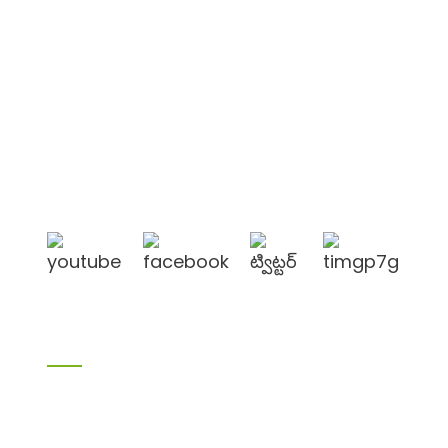
షాన్‌డాంగ్ జైక్ ఇంటర్నేషనల్ ట్రేడ్ కో., లిమిటెడ్ చైనాలోని
షాన్‌డాంగ్ ప్రావిన్స్‌లోని లినీ సిటీలో కింగ్‌డావో పోర్ట్, లియన్యుంగాంగ్
పోర్ట్‌కు సమీపంలో ఉంది.
ఉత్పత్తులు
వెదురు ఉత్పత్తులు
బిర్చ్ ప్లైవుడ్
ప్లైవుడ్