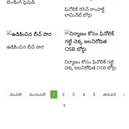
బెండింగ్ ప్లైవుడ్
ఫినోలిక్ రెసిన్ కాంపాక్ట్
లామినేట్ బోర్డు
ఉడికించిన బీచ్ పొర
నిర్మాణం కోసం ఫినోలిక్ గట్టి
చెక్క జలనిరోధిత OSB బోర్డు
మొదటి
మునుపటి
1
2
3
4
5
తదుపరి
చివ
6