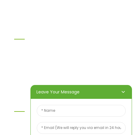
Bahan PVC WPC
Yang lain
Informasi
Rumah
Produk
Tentang Kami
Video
Berita
Hubungi kami
Leave Your Message
Hubungi Kami
Untuk pertanyaan tentang produk atau daftar
harga kami, silakan tinggalkan email Anda kepada