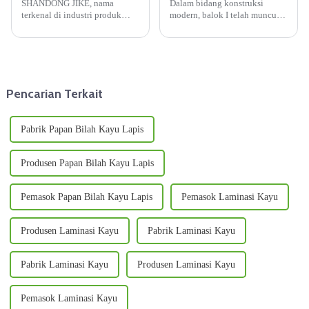
SHANDONG JIKE, nama
Dalam bidang konstruksi
terkenal di industri produk
modern, balok I telah muncul
kayu, mengkhususkan diri
sebagai pilihan yang populer
dalam produksi kayu lapis
dan inovatif untuk berbagai
berkualitas tinggi. Dengan
aplikasi struktural.
lokasi strategis di Kota Linyi,
Provinsi Shandong, Cina,
perusahaan ini...
Pencarian Terkait
Pabrik Papan Bilah Kayu Lapis
Produsen Papan Bilah Kayu Lapis
Pemasok Papan Bilah Kayu Lapis
Pemasok Laminasi Kayu
Produsen Laminasi Kayu
Pabrik Laminasi Kayu
Pabrik Laminasi Kayu
Produsen Laminasi Kayu
Pemasok Laminasi Kayu