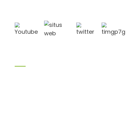
di Kota Linyi, provinsi Shandong, Cina, dekat
pelabuhan Qingdao, pelabuhan Lianyungang.
Produk
Produk bambu
Kayu lapis birch
Kayu lapis
Kayu lapis bekisting
Papan melamin
Papan partikel
Papan MDF
H20 I balok
LVL
OSB