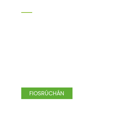
Déan Teagmháil Linn
Le haghaidh fiosrúcháin maidir
lenár dtáirgí nó ár liosta
praghsanna fág do r-phost
chugainn le do thoil agus beimid i
dteagmháil laistigh de 24 uair an
chloig.
FIOSRÚCHÁN
arscáil an tSuímh,
Léarscáil an