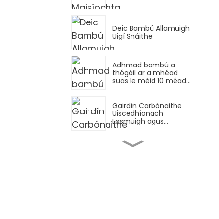
Deic Bambú Allamuigh
Uigí Snáithe
Adhmad bambú a
thógáil ar a mhéad
suas le méid 10 méadar
ar fad
Gairdín Carbónaithe
Uiscedhíonach
Lasmuigh agus
Tíleanna Boird Bambú
Balcóin
Tábla Caife Bambú
Inaistrithe
Bileog marmair PVC UV