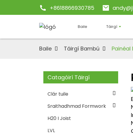
+8618866930785
andy@j
Baile
Táirgí
Baile
Táirgí Bambú
Painéal
Catagóirí Táirgí
Clár tuile
Sraithadhmad Formwork
H20 I Joist
LVL