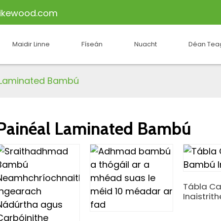
ikewood.com
Maidir Linne
Físeán
Nuacht
Déan Teag
 Laminated Bambú
Painéal Laminated Bambú
Tábla C
Inaistrith