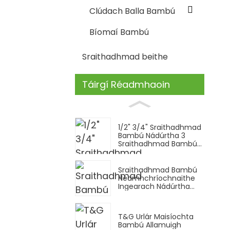
Clúdach Balla Bambú
Bíomaí Bambú
Sraithadhmad beithe
Táirgí Réadmhaoin
1/2" 3/4" Sraithadhmad
Bambú Nádúrtha 3
Sraithadhmad Bambú
Soladach
Sraithadhmad Bambú
Neamhchríochnaithe
Ingearach Nádúrtha
agus Carbóinithe
T&G Urlár Maisíochta
Bambú Allamuigh