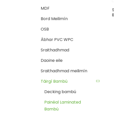
MDF
Bord Meilimín
OSB
Ábhar PVC WPC
Sraithadhmad
Daoine eile
Sraithadhmad meilimín
Táirgí Bambú
Decking bambú
Painéal Laminated
Bambú