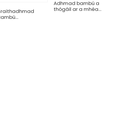
Adhmad bambú a
thógáil ar a mhéad
Sraithadhmad
suas le méid 10
Bambú
méadar ar fad
Neamhchríochnaithe
Ingearach
Nádúrtha agus
Carbóinithe