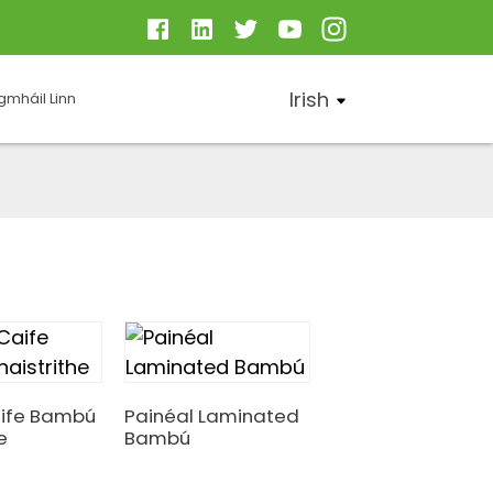
Irish
mháil Linn
aife Bambú
Painéal Laminated
e
Bambú