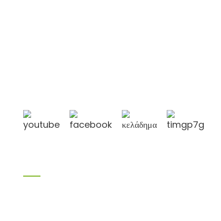
Η Shandong Jike International Trade Co., Ltd
βρίσκεται στην πόλη Linyi, στην επαρχία Shandong, στην
Κίνα, κοντά στο λιμάνι Qingdao, στο λιμάνι
Lianyungang.
Προϊόντα
Προϊόντα μπαμπού
Κόντρα πλακέ σημύδας
Κόντρα πλακέ