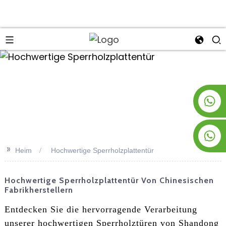
an
+8619953928266
+8618763716998
>>
Heim
Hochwertige Sperrholzplattentür
Hochwertige Sperrholzplattentür Von Chinesischen
Fabrikherstellern
Entdecken Sie die hervorragende Verarbeitung
unserer hochwertigen Sperrholztüren von Shandong