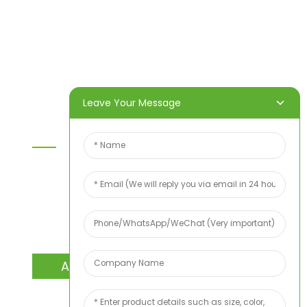
Heim
Produkte
Über uns
Video
Nachricht
Kontaktieren Sie uns
Leave Your Message
Kontaktieren Sie Uns
Wenn Sie Fragen zu unseren Produkten oder
unserer Preisliste haben, hinterlassen Sie uns bitte
Ihre E-Mail-Adresse. Wir werden uns innerhalb von
24 Stunden bei Ihnen melden.
ANFRAGE