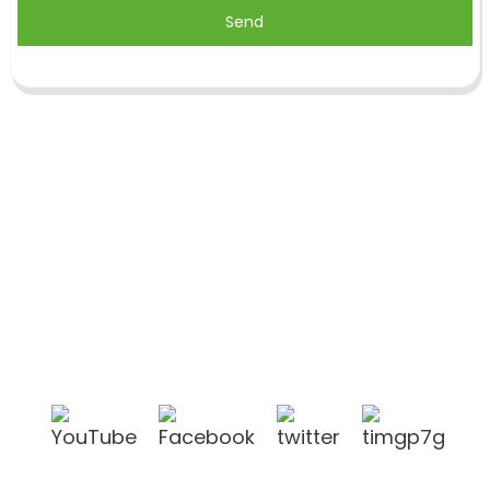
Send
Shandong Jike International Trade Co., Ltd.
befindet sich in der Stadt Linyi in der chinesischen
Provinz Shandong, in der Nähe der Häfen Qingdao
und Lianyungang.