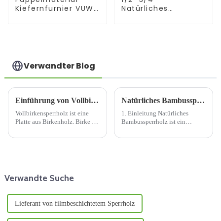
Kiefernfurnier VUW
Natürliches
geriffeltes
Bambussperrholz 3-
Sperrholz
lagiges massives
Schlitzsperrholz für
Bambussperrholz
den Bau dekorativ
Verwandter Blog
Einführung von Vollbirkensperrholz
Natürliches Bambussperrholz: Ein nachhaltiges und vielseitiges Baumaterial
Vollbirkensperrholz ist eine
1. Einleitung Natürliches
Platte aus Birkenholz. Birke ist
Bambussperrholz ist ein
eine verbreitete Hartholzart mit
umweltfreundlicher und
feiner Maserung und
leistungsstarker Baustoff, der in
gleichmäßiger Farbe.
den letzten Jahren immer
Vollbirkensperrholz besteht aus
beliebter geworden ist. Es wird
übereinander gestapelten
aus Bambus hergestellt, einem
Lagen Birkenfurnier, wobei die
schnell wachsenden und ...
Verwandte Suche
Maserung...
Lieferant von filmbeschichtetem Sperrholz