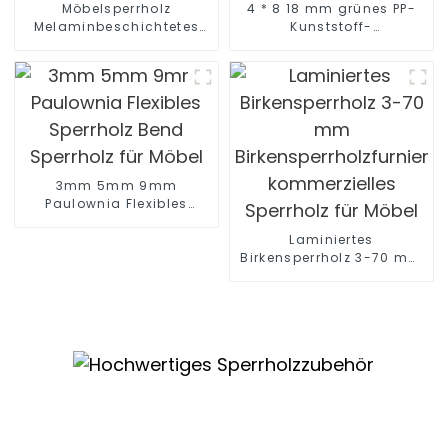
Möbelsperrholz
4 * 8 18 mm grünes PP-
Melaminbeschichtetes
Kunststoff-
Sperrholz 9 mm 12 mm 16
Marinesperrholzblatt
mm 18 mm
Filmbeschichtetes
Küchenschranksperrholz
Sperrholz für den Bau
3mm 5mm 9mm
Paulownia Flexibles
Sperrholz Bend Sperrholz
für Möbel
Laminiertes
Birkensperrholz 3-70 mm
Birkensperrholzfurnier
kommerzielles Sperrholz
für Möbel