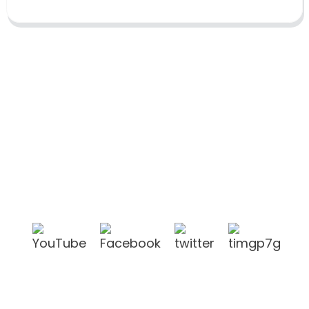
Shandong Jike International Trade Co., Ltd.
befindet sich in der Stadt Linyi in der chinesischen
Provinz Shandong, in der Nähe der Häfen Qingdao
und Lianyungang.
Produkte