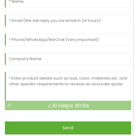
AI Helps Write
Send