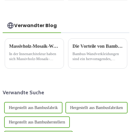
mm Birkensperrholz
für Möbel nach EU-
Qualität
Verwandter Blog
Massivholz-Mosaik-Wandpaneel: Eine Fusion aus natürlicher Schönheit und zeitloser Eleganz
Die Vorteile von Bambus-Wandverkleidungen
In der Innenarchitektur haben
Bambus-Wandverkleidungen
sich Massivholz-Mosaik-
sind ein hervorragendes,
Wandpaneele als faszinierende
umweltfreundliches
Wahl erwiesen, da sie die
Wandverkleidungsmaterial. Der
Wärme von Holz nahtlos mit
größte Vorteil von Bambus-
künstlerischem Design
Wandpaneelen ist, dass sie im
verbinden. Diese Paneele sind
Winter warm und im Sommer
mehr als nur ein ...
kühl bleiben. Bambus-
Verwandte Suche
Wandpaneele...
Hergestellt aus Bambusfabrik
Hergestellt aus Bambusfabriken
Hergestellt aus Bambusherstellern