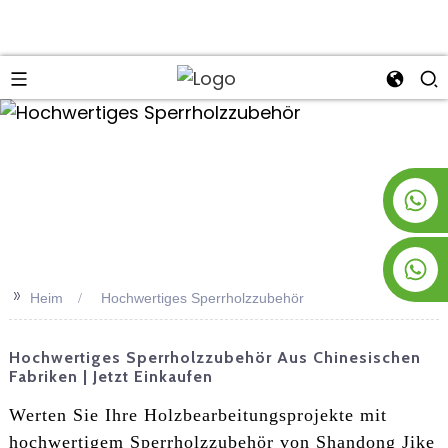
an
+8619953928266
+8618763716998
>>
Heim
Hochwertiges Sperrholzzubehör
Hochwertiges Sperrholzzubehör Aus Chinesischen
Fabriken | Jetzt Einkaufen
Werten Sie Ihre Holzbearbeitungsprojekte mit
hochwertigem Sperrholzzubehör von Shandong Jike