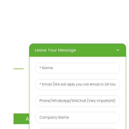
Heim
Produkte
Über uns
Video
Nachricht
Kontaktieren Sie uns
Leave Your Message
Kontaktieren Sie Uns
Wenn Sie Fragen zu unseren Produkten oder
unserer Preisliste haben, hinterlassen Sie uns bitte
Ihre E-Mail-Adresse. Wir werden uns innerhalb von
24 Stunden bei Ihnen melden.
ANFRAGE