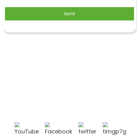
Send
Shandong Jike International Trade Co., Ltd.
befindet sich in der Stadt Linyi in der chinesischen
Provinz Shandong, in der Nähe der Häfen Qingdao
und Lianyungang.