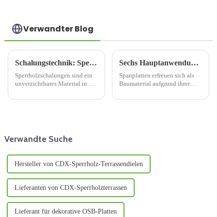
Verwandter Blog
Schalungstechnik: Sperrholzschalung
Sechs Hauptanwendungen von Spanplatten in der Bauindustrie
Sperrholzschalungen sind ein
Spanplatten erfreuen sich als
unverzichtbares Material in der
Baumaterial aufgrund ihrer
modernen Bauindustrie und
vielfältigen
nehmen aufgrund ihrer
Einsatzmöglichkeiten und
einzigartigen Struktur und
ihres niedrigen Preises
hervorragenden Leistung eine
zunehmender Beliebtheit.
zentrale Stellung auf dem
Spanplatten sind ein
Schalungsmarkt ein. Dieses
umweltfreundliches Material,
Verwandte Suche
Dokument ...
da für sie Holzabfälle wie ...
verwendet werden.
Hersteller von CDX-Sperrholz-Terrassendielen
Lieferanten von CDX-Sperrholzterrassen
Lieferant für dekorative OSB-Platten