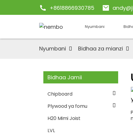
+8618866930785
andy@j
Nyumbani
Bidh
Nyumbani
Bidhaa za mianzi
Bidhaa Jamii
Chipboard
Plywood ya fomu
H20 Mimi Joist
LVL