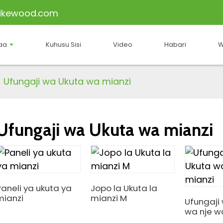
ikewood.com
aa
Kuhusu Sisi
Video
Habari
W
Ufungaji wa Ukuta wa mianzi
Ufungaji wa Ukuta wa mianzi
Paneli ya ukuta ya
Jopo la Ukuta la
mianzi
mianzi M
Ufungaji
wa nje w