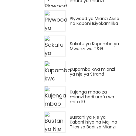
Imara ya mianzi
Plywood ya Mianzi Asilia
na Kaboni Isiyokamilika
Sakafu ya Kupamba ya
Mwanzi wa T&G
Kupamba kwa mianzi
ya nje ya Strand
Kujenga mbao za
mianzi hadi urefu wa
mita 10
Bustani ya Nje ya
Kaboni isiyo na Maji na
Tiles za Bodi za Mianzi
ya Balcony