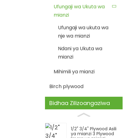
Ufungaji wa Ukuta wa
mianzi
Ufungaji wa ukuta wa
nje wa mianzi
Ndani ya Ukuta wa
mianzi
Mihimili ya mianzi
Birch plywood
Bidhaa Zilizoangaziwa
1/2" 3/4" Plywood Asili
ya mianzi 3 Plywood