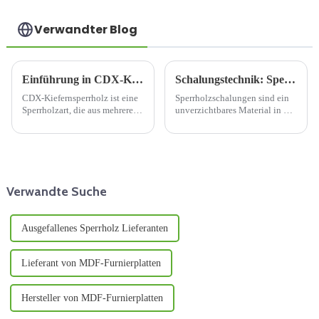
Verwandter Blog
Einführung in CDX-Kiefernsperrholz
Schalungstechnik: Sperrholzschalung
CDX-Kiefernsperrholz ist eine
Sperrholzschalungen sind ein
Sperrholzart, die aus mehreren
unverzichtbares Material in der
Lagen dünner Holzfurniere
modernen Bauindustrie und
hergestellt wird. Der Name
nehmen aufgrund ihrer
„CDX“ leitet sich von der
einzigartigen Struktur und
Qualitätsstufe ab. Die
hervorragenden Leistung eine
Buchstaben „C“ und „D“
zentrale Stellung auf dem
beziehen sich auf …
Schalungsmarkt ein. Dieses
Verwandte Suche
Dokument ...
Ausgefallenes Sperrholz Lieferanten
Lieferant von MDF-Furnierplatten
Hersteller von MDF-Furnierplatten