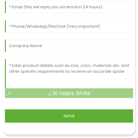
AI Helps Write
Send