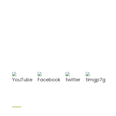
Shandong Jike International Trade Co., Ltd.
befindet sich in der Stadt Linyi in der chinesischen
Provinz Shandong, in der Nähe der Häfen Qingdao
und Lianyungang.
Produkte
Bambusprodukte