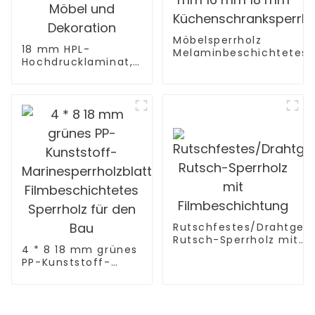
Möbelsperrholz
18 mm HPL-
Melaminbeschichtetes
Hochdrucklaminat,
Sperrholz 9 mm 12 mm
feuerhemmendes
16 mm 18 mm
Sperrholz für Möbel
Küchenschranksperrhol
und Dekoration
Rutschfestes/Drahtgefl
Rutsch-Sperrholz mit
4 * 8 18 mm grünes
Filmbeschichtung
PP-Kunststoff-
Marinesperrholzblatt
Filmbeschichtetes
Sperrholz für den
Bau